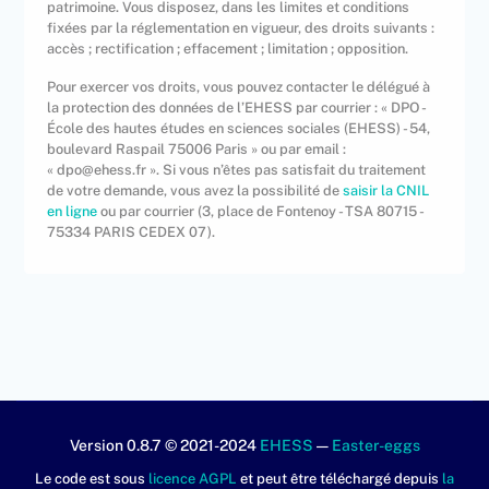
patrimoine. Vous disposez, dans les limites et conditions
fixées par la réglementation en vigueur, des droits suivants :
accès ; rectification ; effacement ; limitation ; opposition.
Pour exercer vos droits, vous pouvez contacter le délégué à
la protection des données de l’EHESS par courrier : « DPO -
École des hautes études en sciences sociales (EHESS) - 54,
boulevard Raspail 75006 Paris » ou par email :
« dpo@ehess.fr ». Si vous n’êtes pas satisfait du traitement
de votre demande, vous avez la possibilité de
saisir la CNIL
en ligne
ou par courrier (3, place de Fontenoy - TSA 80715 -
75334 PARIS CEDEX 07).
Version 0.8.7 © 2021-2024
EHESS
—
Easter-eggs
Le code est sous
licence AGPL
et peut être téléchargé depuis
la