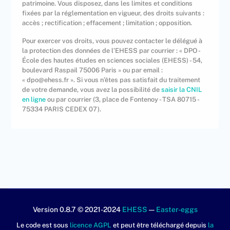
patrimoine. Vous disposez, dans les limites et conditions
fixées par la réglementation en vigueur, des droits suivants :
accès ; rectification ; effacement ; limitation ; opposition.
Pour exercer vos droits, vous pouvez contacter le délégué à
la protection des données de l’EHESS par courrier : « DPO -
École des hautes études en sciences sociales (EHESS) - 54,
boulevard Raspail 75006 Paris » ou par email :
« dpo@ehess.fr ». Si vous n’êtes pas satisfait du traitement
de votre demande, vous avez la possibilité de
saisir la CNIL
en ligne
ou par courrier (3, place de Fontenoy - TSA 80715 -
75334 PARIS CEDEX 07).
Version 0.8.7 © 2021-2024
EHESS
—
Easter-eggs
Le code est sous
licence AGPL
et peut être téléchargé depuis
la