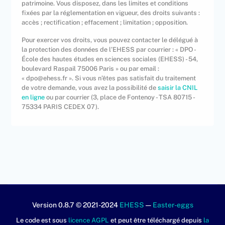
patrimoine. Vous disposez, dans les limites et conditions
fixées par la réglementation en vigueur, des droits suivants :
accès ; rectification ; effacement ; limitation ; opposition.
Pour exercer vos droits, vous pouvez contacter le délégué à
la protection des données de l’EHESS par courrier : « DPO -
École des hautes études en sciences sociales (EHESS) - 54,
boulevard Raspail 75006 Paris » ou par email :
« dpo@ehess.fr ». Si vous n’êtes pas satisfait du traitement
de votre demande, vous avez la possibilité de
saisir la CNIL
en ligne
ou par courrier (3, place de Fontenoy - TSA 80715 -
75334 PARIS CEDEX 07).
Version 0.8.7 © 2021-2024
EHESS
—
Easter-eggs
Le code est sous
licence AGPL
et peut être téléchargé depuis
la