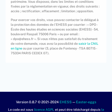
patrimoine. Vous disposez, dans les limites et conditions
fixées par la réglementation en vigueur, des droits suivants :
accès ; rectification ; effacement ; limitation ; opposition.
Pour exercer vos droits, vous pouvez contacter le délégué à
la protection des données de l’EHESS par courrier : « DPO -
École des hautes études en sciences sociales (EHESS) - 54,
boulevard Raspail 75006 Paris » ou par email :
« dpo@ehess.fr ». Si vous n’êtes pas satisfait du traitement
de votre demande, vous avez la possibilité de
saisir la CNIL
en ligne
ou par courrier (3, place de Fontenoy - TSA 80715 -
75334 PARIS CEDEX 07).
Version 0.8.7 © 2021-2024
EHESS
—
Easter-eggs
Le code est sous
licence AGPL
et peut être téléchargé depuis
la